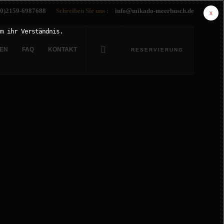
0)2159-6987688
Schreiben Sie uns :
info@mikado-meerbusch.de
x
m ihr Verständnis.
EN
FAQ
KONTAKT
RESERVIERUNG