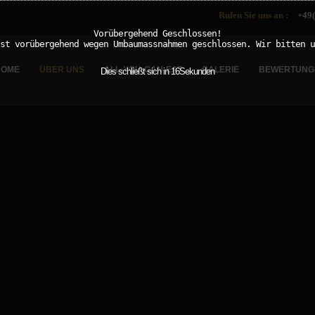
modal-check
Rufen Sie uns an :
+49(
Vorübergehend Geschlossen!
st vorübergehend wegen Umbaumassnahmen geschlossen. Wir bitten u
HOME
ÜBER UNS
ALL-YOU-CAN-EAT
GALERIE
BEWERTUNG
Dies schließt sich in
15
Sekunden