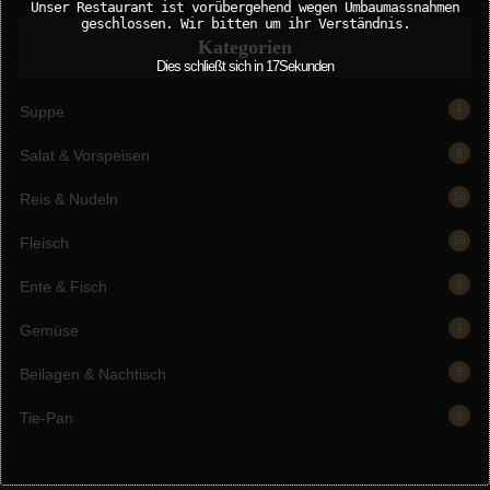
Unser Restaurant ist vorübergehend wegen Umbaumassnahmen
geschlossen. Wir bitten um ihr Verständnis.
Kategorien
Dies schließt sich in
16
Sekunden
Suppe
4
Salat & Vorspeisen
8
Reis & Nudeln
10
Fleisch
10
Ente & Fisch
6
Gemüse
2
Beilagen & Nachtisch
5
Tie-Pan
6