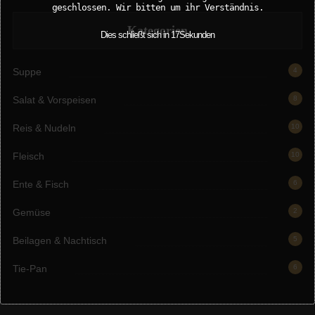
geschlossen. Wir bitten um ihr Verständnis.
Kategorien
Dies schließt sich in
16
Sekunden
Suppe
4
Salat & Vorspeisen
8
Reis & Nudeln
10
Fleisch
10
Ente & Fisch
6
Gemüse
2
Beilagen & Nachtisch
5
Tie-Pan
6