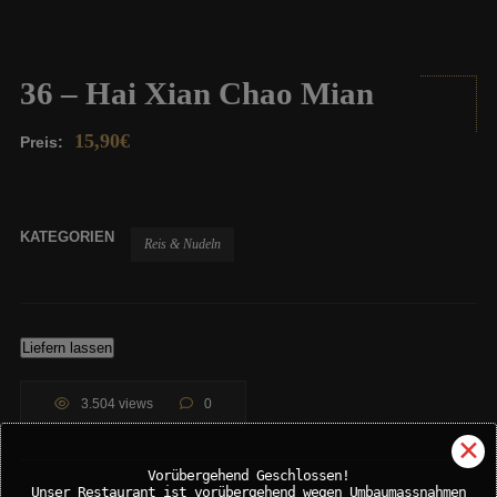
36 – Hai Xian Chao Mian
15,90
€
Preis:
KATEGORIEN
Reis & Nudeln
Liefern lassen
3.504 views
0
✕
Vorübergehend Geschlossen!
Unser Restaurant ist vorübergehend wegen Umbaumassnahmen