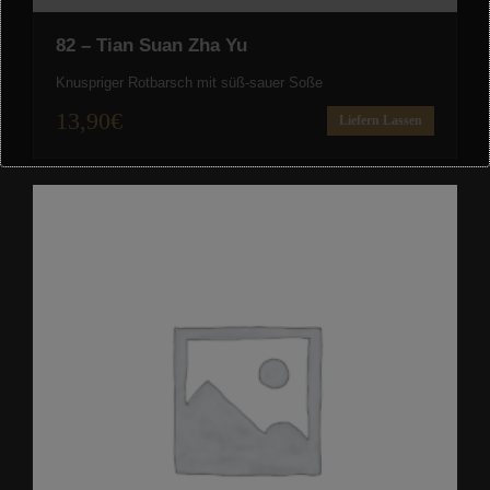
82 – Tian Suan Zha Yu
Knuspriger Rotbarsch mit süß-sauer Soße
13,90
€
Liefern Lassen