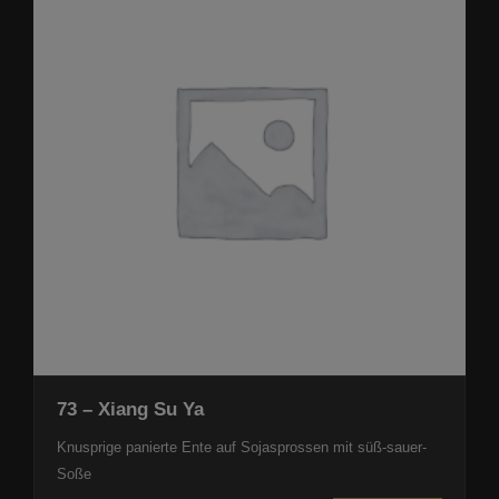
73 – Xiang Su Ya
Knusprige panierte Ente auf Sojasprossen mit süß-sauer-
Soße