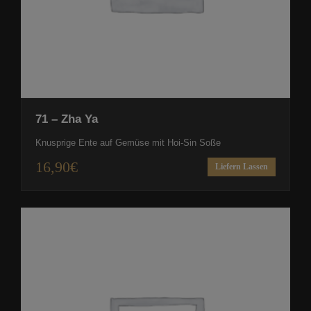
71 – Zha Ya
Knusprige Ente auf Gemüse mit Hoi-Sin Soße
16,90
€
Liefern Lassen