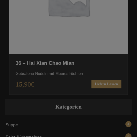
36 – Hai Xian Chao Mian
Gebratene Nudeln mit Meeresfrüchten
15,90
€
Liefern Lassen
Kategorien
Suppe
4
Salat & Vorspeisen
8