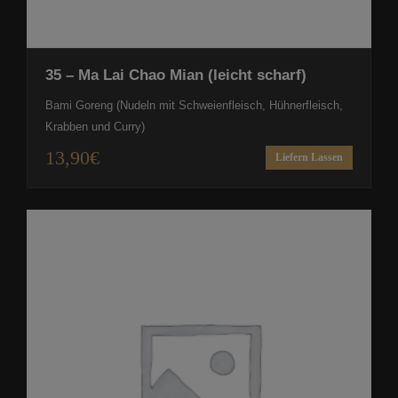
35 – Ma Lai Chao Mian (leicht scharf)
Bami Goreng (Nudeln mit Schweienfleisch, Hühnerfleisch,
Krabben und Curry)
13,90
€
Liefern Lassen