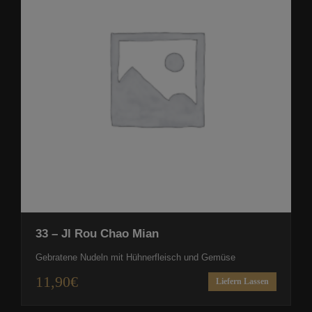
33 – Jl Rou Chao Mian
Gebratene Nudeln mit Hühnerfleisch und Gemüse
11,90
€
Liefern Lassen