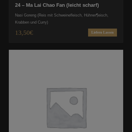
24 – Ma Lai Chao Fan (leicht scharf)
Nasi Goreng (Reis mit Schweinefleisch, Hühner¶eisch,
Krabben und Curry)
13,50
€
Liefern Lassen