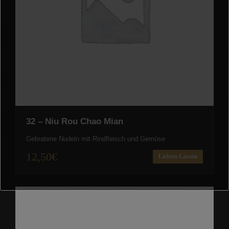
32 – Niu Rou Chao Mian
Gebratene Nudeln mit Rindfleisch und Gemüse
12,50
€
Liefern Lassen