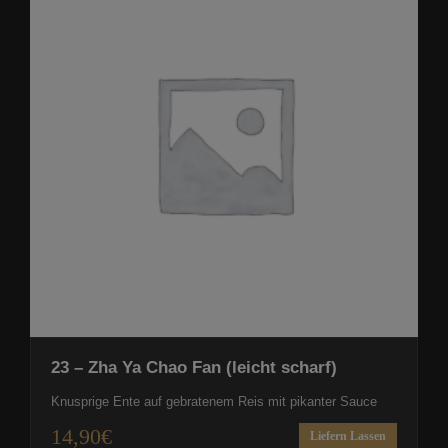
23 – Zha Ya Chao Fan (leicht scharf)
Knusprige Ente auf gebratenem Reis mit pikanter Sauce
14,90
€
Liefern Lassen