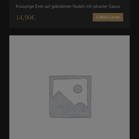
Knusprige Ente auf gebratenen Nudeln mit pikanter Sauce
14,90
€
Liefern Lassen